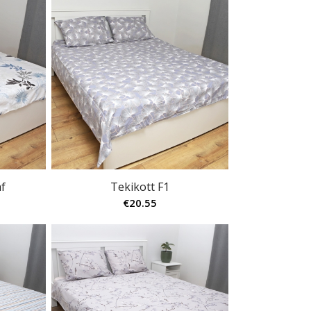
af
Tekikott F1
€
20.55