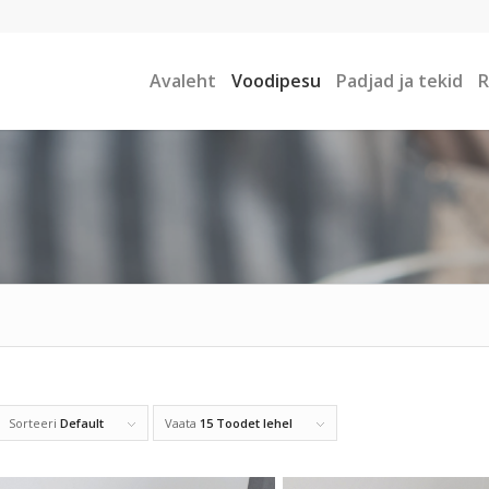
Avaleht
Voodipesu
Padjad ja tekid
R
Sorteeri
Default
Vaata
15 Toodet lehel