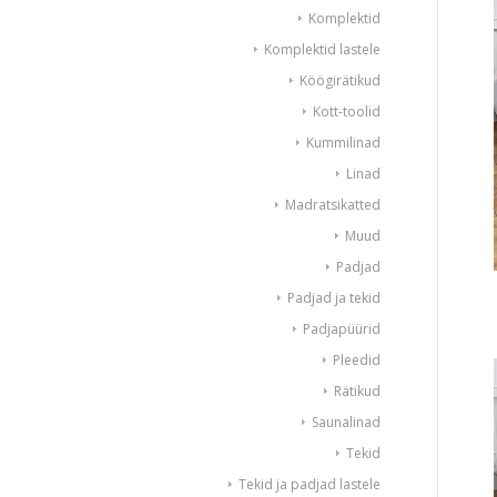
Komplektid
Komplektid lastele
Köögirätikud
Kott-toolid
Kummilinad
Linad
Madratsikatted
Muud
Padjad
Padjad ja tekid
Padjapüürid
Pleedid
Rätikud
Saunalinad
Tekid
Tekid ja padjad lastele