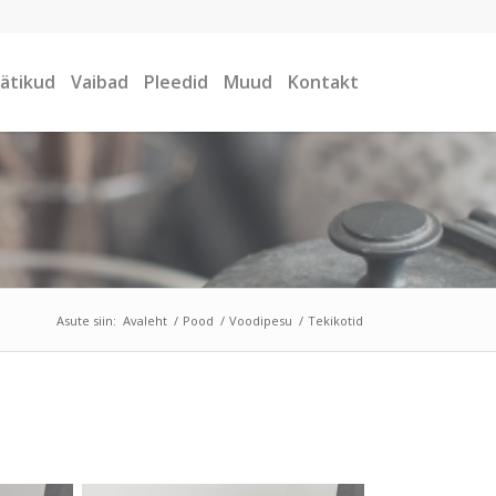
ätikud
Vaibad
Pleedid
Muud
Kontakt
Asute siin:
Avaleht
/
Pood
/
Voodipesu
/
Tekikotid