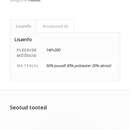
Kategooria:
Pleedid
Lisainfo
Arvustused (0)
Lisainfo
PLEEDIDE
140×200
MÕÕDUD
MATERJAL
50% puuvill 30% polüester 20% akrüül
Seotud tooted